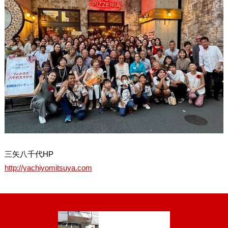
三矢八千代HP
http://yachiyomitsuya.com