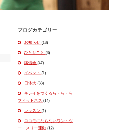
ブログカテゴリー
お知らせ
(18)
ひとりごと
(3)
講習会
(47)
イベント
(1)
日体大
(33)
キレイをつくるら・ら・ら
フィットネス
(14)
レッスン
(1)
ロコモにならないワン・ツ
ー・スリー運動
(12)