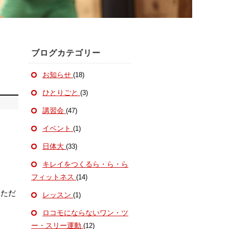
ブログカテゴリー
お知らせ
(18)
ひとりごと
(3)
講習会
(47)
イベント
(1)
。
日体大
(33)
キレイをつくるら・ら・ら
フィットネス
(14)
いただ
レッスン
(1)
ロコモにならないワン・ツ
ー・スリー運動
(12)