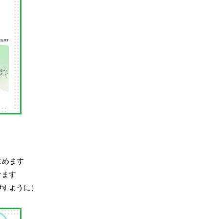
じめます
けます
押すように）